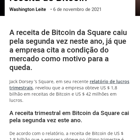
Washington Leite
•
6 de novembro de 2021
ქართული
polski
vietnamese
A receita de Bitcoin da Square caiu
pela segunda vez neste ano, já que
a empresa cita a condição do
mercado como motivo para a
queda.
Jack Dorsey ’s Square, em seu recente
relatório de lucros
trimestrais
, revelou que a empresa obteve US $ 1,8
bilhão em receitas de Bitcoin e US $ 42 milhões em
lucros.
A receita trimestral em Bitcoin da Square cai
pela segunda vez este ano.
De acordo com o relatório, a receita de Bitcoin de US $
1,8 bilhão que a empresa obteve no último trimestre é