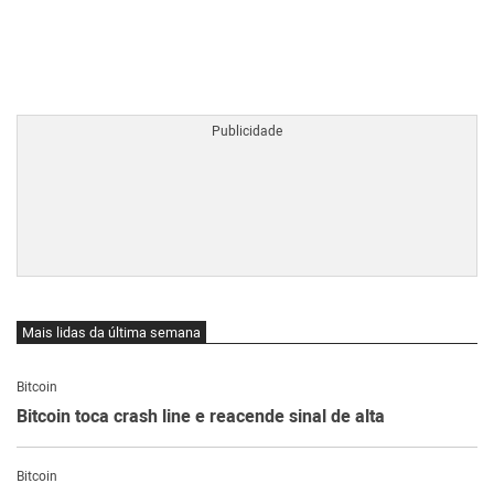
BTCBRL Cotação
por TradingVie
Mais lidas da última semana
Bitcoin
Bitcoin toca crash line e reacende sinal de alta
Bitcoin