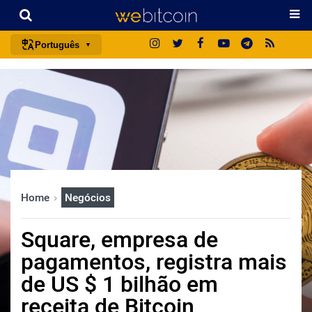
Português
português (BR)
english
español
français
italiano
deutsch
Home
Negócios
日本語
中文
Square, empresa de
русский
pagamentos, registra mais
한국어
de US $ 1 bilhão em
العربية
receita de Bitcoin
ไทย