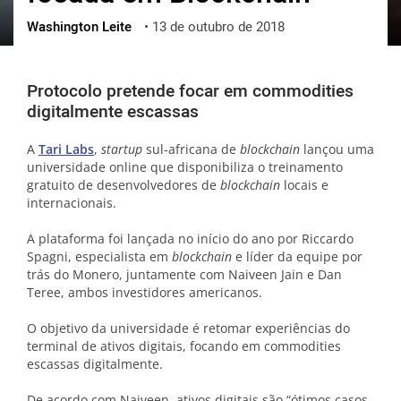
Washington Leite
•
13 de outubro de 2018
ქართული
polski
vietnamese
Protocolo pretende focar em commodities
digitalmente escassas
A
Tari Labs
,
startup
sul-africana de
blockchain
lançou uma
universidade online que disponibiliza o treinamento
gratuito de desenvolvedores de
blockchain
locais e
internacionais.
A plataforma foi lançada no início do ano por Riccardo
Spagni, especialista em
blockchain
e líder da equipe por
trás do Monero, juntamente com Naiveen Jain e Dan
Teree, ambos investidores americanos.
O objetivo da universidade é retomar experiências do
terminal de ativos digitais, focando em commodities
escassas digitalmente.
De acordo com Naiveen, ativos digitais são “ótimos casos