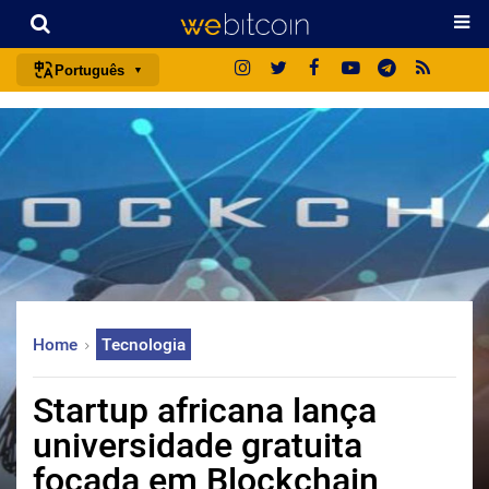
Português
português (BR)
english
español
français
italiano
deutsch
日本語
Home
Tecnologia
中文
русский
Startup africana lança
한국어
universidade gratuita
العربية
focada em Blockchain
ไทย