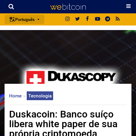
Português
português (BR)
english
español
français
italiano
deutsch
日本語
Home
Tecnologia
中文
русский
Duskacoin: Banco suíço
한국어
libera white paper de sua
العربية
própria criptomoeda
ไทย