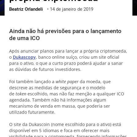
Beatriz Orlandeli
•
14 de janeiro de 2019
ქართული
polski
vietnamese
Ainda não há previsões para o lançamento
de uma ICO
Após anunciar planos para lançar a própria criptomoeda,
o
Dukascopy
, banco online suíço, criou um site oficial
para o ativo, o que a curto prazo poderá ajudar a sanar
as dúvidas de futuros investidores.
Foi também lançado a
w
hite paper
da moeda, que
descreve as medidas de segurança e o modelo
de
token
escolhido, mas não faz menção a qualquer ICO
agendada. Também não há informações algum
mecanismo de venda em massa, que poderia ser
utilizado futuramente.
O site da Dukascoin (nome escolhido para o ativo) está
disponível em 5 idiomas e foca em oferecer mais
visibilidade para a criptomoeda, fornecendo informações