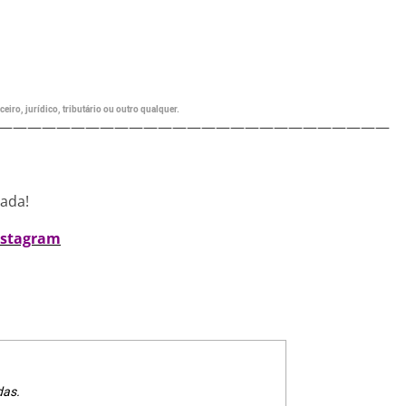
eiro, jurídico, tributário ou outro qualquer.
———————————————————————————
nada!
nstagram
das.