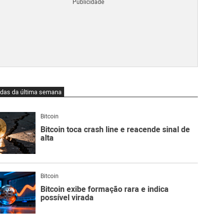
Blo
O
qu
é
Lig
Ne
do
Bit
O
idas da última semana
qu
são
Ato
Bitcoin
Sw
Bitcoin toca crash line e reacende sinal de
alta
Bitcoin
Bitcoin exibe formação rara e indica
possível virada