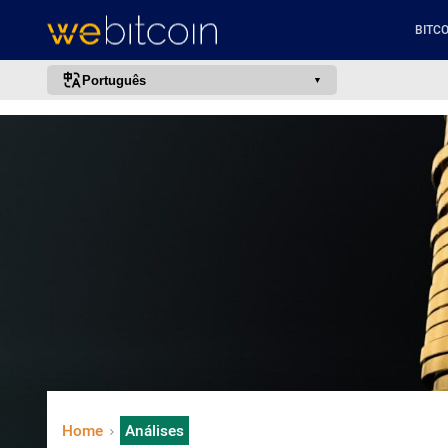
BITCO
Português
português (BR)
english
español
français
italiano
deutsch
日本語
中文
русский
한국어
Home
Análises
العربية