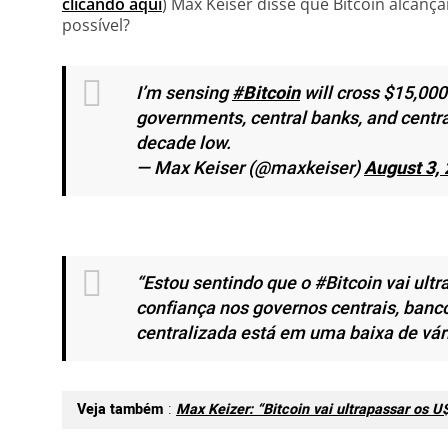
clicando aqui
) Max Keiser disse que Bitcoin alcanç
possível?
I’m sensing
#Bitcoin
will cross $15,000
governments, central banks, and central
decade low.
— Max Keiser (@maxkeiser)
August 3,
“Estou sentindo que o #Bitcoin vai ult
confiança nos governos centrais, banco
centralizada está em uma baixa de vár
Veja também
:
Max Keizer: “Bitcoin vai ultrapassar os 