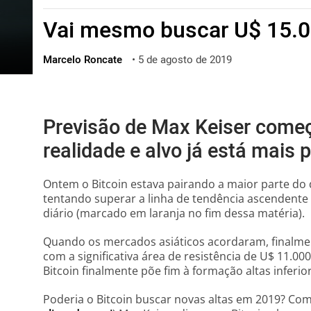
ไทย
Vai mesmo buscar U$ 15.0
ქართული
polski
Marcelo Roncate
•
5 de agosto de 2019
vietnamese
Previsão de Max Keiser come
realidade e alvo já está mais 
Ontem o Bitcoin estava pairando a maior parte do d
tentando superar a linha de tendência ascendente
diário (marcado em laranja no fim dessa matéria).
Quando os mercados asiáticos acordaram, finalment
com a significativa área de resistência de U$ 11.00
Bitcoin finalmente põe fim à formação altas inferior
Poderia o Bitcoin buscar novas altas em 2019? Co